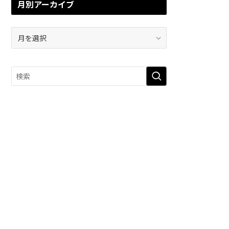
月別アーカイブ
月
別
ア
ー
カ
イ
ブ